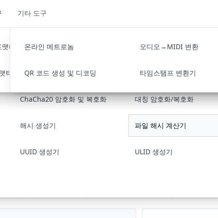
구
기타 도구
기
 포맷터
RSA 서명 및 검증
온라인 메트로놈
URL 인코딩/디코딩
JSON/XML 변환기
RSA 키 쌍 생성기
오디오→MIDI 변환
Base64 인코
JS
SHA-256 등 지원)
디코딩
포맷터
RSA 개인 키 비밀번호
QR 코드 생성 및 디코딩
Ed25519 키 쌍 생성기
타임스탬프 변환기
ChaCha20 암호화 및 복호화
대칭 암호화/복호화
해시 생성기
파일 해시 계산기
클릭하거나 파일을 여기로 드래그하세요
UUID 생성기
ULID 생성기
에서만 처리되므로 큰 파일 검증에도 적합합니다. 알고리즘을 고른 뒤 