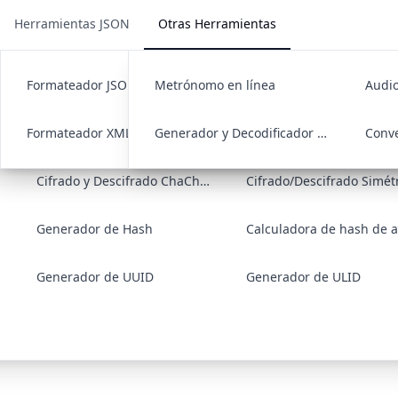
Herramientas JSON
Otras Herramientas
e Color
Formateador JSON
Firma y Verificación RSA
Conversor de Codificación de Texto
Metrónomo en línea
Convertidor JSON/XML
Codificación/Decodificación URL
Audio
y Conversor de Códigos de Col
L
Formateador XML
Codificación/Decodificación Unicode
Contraseña de Clave Privada RSA
Generador y Decodificador de Códigos QR
Cifrado y Descifrado ChaCha20
Cifrado/Descifrado Simét
Generador de Hash
Generador de UUID
Generador de ULID
s