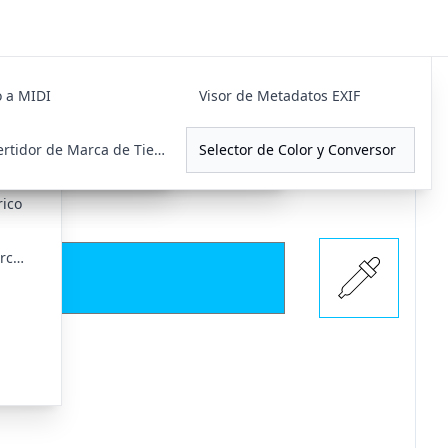
 a MIDI
Generador de Pares de Claves RSA
Codificación/Decodificación Base64
Visor de Metadatos EXIF
Comparador de Diferencias JSON
or
Generador de Pares de Claves Ed25519
Convertidor de Marca de Tiempo
Selector de Color y Conversor
rico
Calculadora de hash de archivos