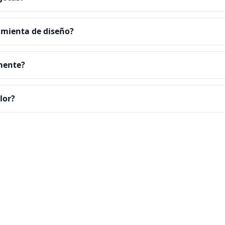
ramienta de diseño?
amente?
lor?