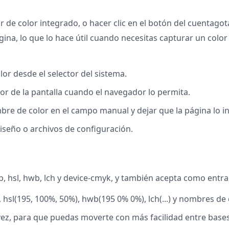
or de color integrado, o hacer clic en el botón del cuentag
na, lo que lo hace útil cuando necesitas capturar un color 
lor desde el selector del sistema.
or de la pantalla cuando el navegador lo permita.
e de color en el campo manual y dejar que la página lo in
iseño o archivos de configuración.
gb, hsl, hwb, lch y device-cmyk, y también acepta como entr
 hsl(195, 100%, 50%), hwb(195 0% 0%), lch(...) y nombres de 
 vez, para que puedas moverte con más facilidad entre base