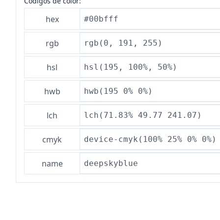
Códigos de color:
hex
#00bfff
rgb
rgb(0, 191, 255)
hsl
hsl(195, 100%, 50%)
hwb
hwb(195 0% 0%)
lch
lch(71.83% 49.77 241.07)
cmyk
device-cmyk(100% 25% 0% 0%)
name
deepskyblue